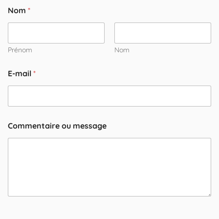
Nom
*
Prénom
Nom
E-mail
*
m
Commentaire ou message
e
s
s
a
g
e
C
o
m
m