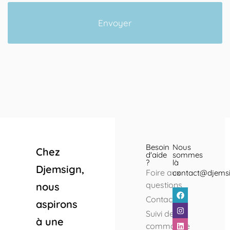
e
n
t
Envoyer
a
i
r
e
E
-
m
a
i
l
Besoin
Nous
Chez
d'aide
sommes
?
là
Djemsign,
Foire aux
contact@djems
questions
nous
Contact
aspirons
Suivi de
à une
commande